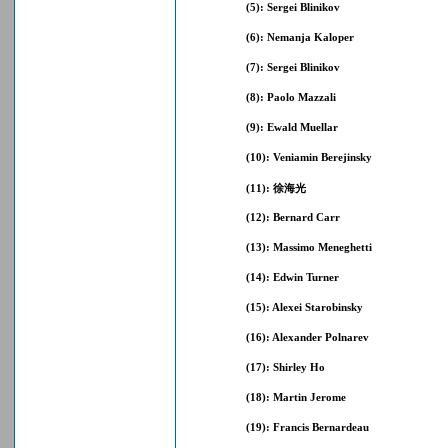
(5): Sergei Blinikov
(6): Nemanja Kaloper
(7): Sergei Blinikov
(8): Paolo Mazzali
(9): Ewald Muellar
(10): Veniamin Berejinsky
(11): 徐海光
(12): Bernard Carr
(13): Massimo Meneghetti
(14): Edwin Turner
(15): Alexei Starobinsky
(16): Alexander Polnarev
(17): Shirley Ho
(18): Martin Jerome
(19): Francis Bernardeau