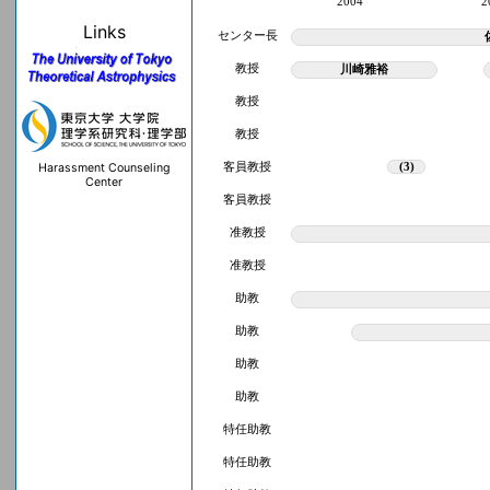
2004
2
Links
センター長
教授
川崎雅裕
教授
教授
Harassment Counseling
客員教授
(3)
Center
客員教授
准教授
准教授
助教
助教
助教
助教
特任助教
特任助教