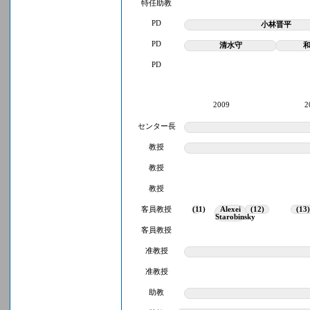
特任助教
PD
小林晋平
PD
清水守
PD
2009
2
センター長
教授
教授
教授
客員教授
(11)
Alexei
(12)
(13)
Starobinsky
客員教授
准教授
准教授
助教