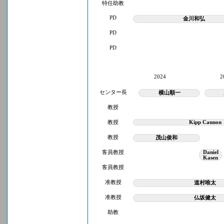
特任助教
PD
金川和弘
PD
PD
2024
2
センター長
横山順一
教授
教授
Kipp Cannon
教授
茂山俊和
客員教授
Daniel
Kasen
客員教授
准教授
道村唯太
准教授
仏坂健太
助教