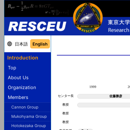
日本語
English
Introduction
Top
About Us
Organization
1999
2
Members
センター長
佐藤勝彦
教授
Cannon Group
教授
Mukohyama Group
教授
Hotokezaka Group