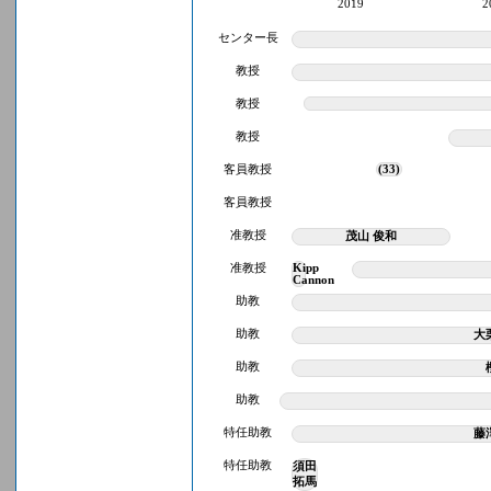
2019
2
センター長
教授
教授
教授
客員教授
(33)
客員教授
准教授
茂山 俊和
准教授
Kipp
Cannon
助教
助教
大
助教
助教
特任助教
藤
特任助教
須田
拓馬