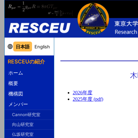
日本語
English
RESCEUの紹介
ホーム
木
概要
2026年度
機構図
2025年度 (pdf)
メンバー
Cannon研究室
向山研究室
仏坂研究室